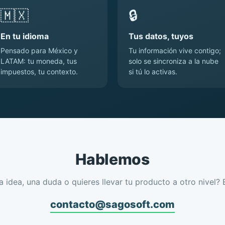
🇲🇽
🔒
En tu idioma
Tus datos, tuyos
Pensado para México y
Tu información vive contigo;
LATAM: tu moneda, tus
solo se sincroniza a la nube
impuestos, tu contexto.
si tú lo activas.
Hablemos
a idea, una duda o quieres llevar tu producto a otro nivel? 
contacto@sagosoft.com