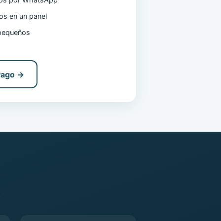
cos por WhatsApp
tos en un panel
pequeños
Pago →
.