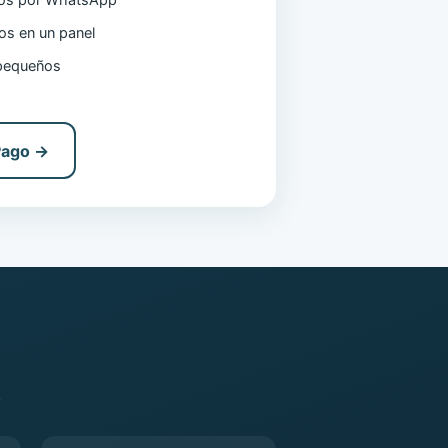
cos por WhatsApp
tos en un panel
pequeños
Pago →
.