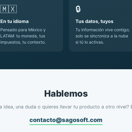
🇲🇽
🔒
En tu idioma
Tus datos, tuyos
Pensado para México y
Tu información vive contigo;
LATAM: tu moneda, tus
solo se sincroniza a la nube
impuestos, tu contexto.
si tú lo activas.
Hablemos
a idea, una duda o quieres llevar tu producto a otro nivel? 
contacto@sagosoft.com