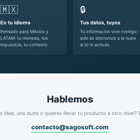
🇲🇽
🔒
En tu idioma
Tus datos, tuyos
Pensado para México y
Tu información vive contigo;
LATAM: tu moneda, tus
solo se sincroniza a la nube
impuestos, tu contexto.
si tú lo activas.
Hablemos
a idea, una duda o quieres llevar tu producto a otro nivel? 
contacto@sagosoft.com