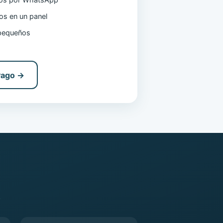
cos por WhatsApp
tos en un panel
pequeños
Pago →
.